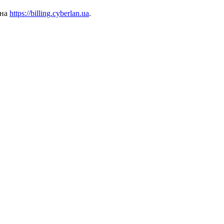
 на
https://billing.cyberlan.ua
.
ции
Лояльность
Видеонаблюдение
О Нас