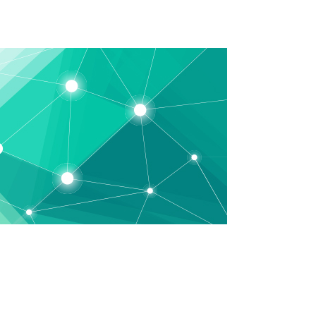
ции
Лояльность
Видеонаблюдение
О Нас