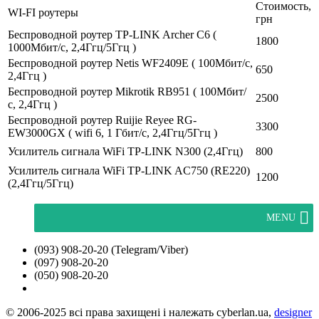
Стоимость,
WI-FI роутеры
грн
Беспроводной роутер TP-LINK Archer C6 (
1800
1000Мбит/с, 2,4Ггц/5Ггц )
Беспроводной роутер Netis WF2409E ( 100Мбит/с,
650
2,4Ггц )
Беспроводной роутер Mikrotik RB951 ( 100Мбит/
2500
с, 2,4Ггц )
Беспроводной роутер Ruijie Reyee RG-
3300
EW3000GX ( wifi 6, 1 Гбит/с, 2,4Ггц/5Ггц )
Усилитель сигнала WiFi TP-LINK N300 (2,4Ггц)
800
Усилитель сигнала WiFi TP-LINK AC750 (RE220)
1200
(2,4Ггц/5Ггц)
MENU
(093) 908-20-20 (Telegram/Viber)
(097) 908-20-20
(050) 908-20-20
© 2006-2025 всі права захищені і належать cyberlan.ua,
designer