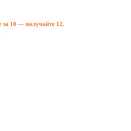
 за 10 — получайте 12.
.
ции
Лояльность
Видеонаблюдение
О Нас