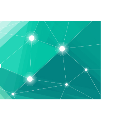
ции
Лояльность
Видеонаблюдение
О Нас